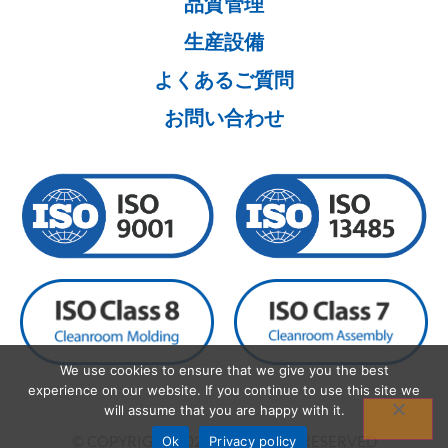
品質管理
生産設備
よくあるご質問
お問い合わせ
We use cookies to ensure that we give you the best
experience on our website. If you continue to use this site we
will assume that you are happy with it.
© COPYRIGHT 2026 ALL RIGHTS RESERVED
Ok
Privacy policy