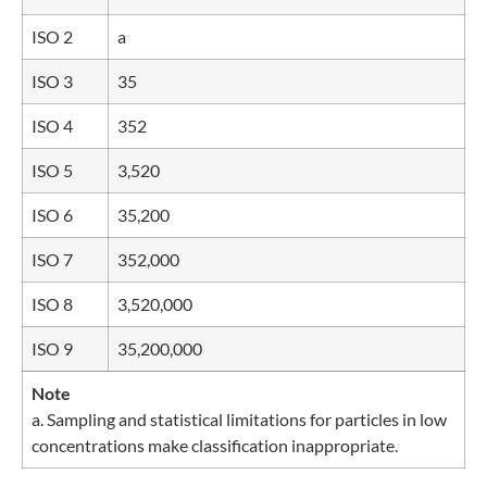
ISO 2
a
ISO 3
35
ISO 4
352
ISO 5
3,520
ISO 6
35,200
ISO 7
352,000
ISO 8
3,520,000
ISO 9
35,200,000
Note
a. Sampling and statistical limitations for particles in low
concentrations make classification inappropriate.