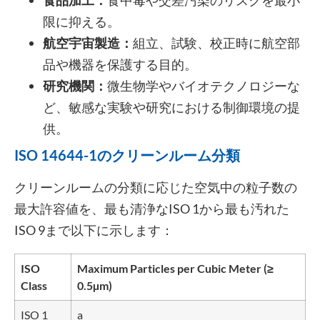
食品加工：
食中毒や交差汚染のリスクを最小
限に抑える。
航空宇宙製造：
組立、試験、校正時に航空部
品や機器を保護する目的。
研究機関：
微生物学やバイオテクノロジーな
ど、敏感な実験や研究における制御環境の提
供。
ISO 14644-1のクリーンルーム分類
クリーンルームの分類に応じた空気中の粒子数の
最大許容値を、最も清浄なISO 1から最も汚れた
ISO 9まで以下に示します：
ISO
Maximum Particles per Cubic Meter (≥
Class
0.5µm)
ISO 1
a